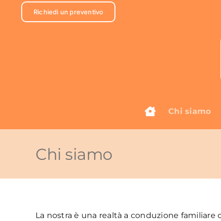
Salta
Richiedi un preventivo
al
contenuto
Chi siamo
Chi siamo
La nostra è una realtà a conduzione familiare 