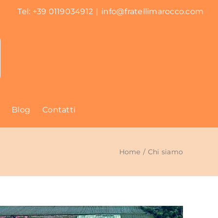
Tel: +39 0119034912
|
info@fratellimarocco.com
Blog
Contatti
Home
Chi siamo