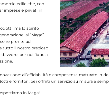
mmercio edile che, con il
r imprese e privati in
odotti, ma lo spirito
 generazione, al “Maga”
rsone pronte ad
e a tutto il nostro prezioso
ta davvero: per noi fiducia
azione.
 innovazione: all’affidabilità e competenza maturate in 
ti e fornitori, per offrirti un servizio su misura e semp
i aspettiamo in Maga!