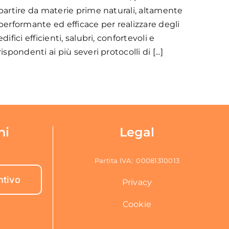
partire da materie prime naturali, altamente
performante ed efficace per realizzare degli
edifici efficienti, salubri, confortevoli e
rispondenti ai più severi protocolli di [...]
ni
Legal
Partita IVA: 00081310013
ntivo
Privacy
Cookie