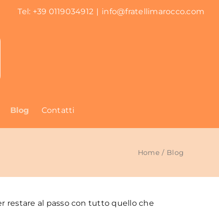
Tel: +39 0119034912
|
info@fratellimarocco.com
Blog
Contatti
Home
Blog
r restare al passo con tutto quello che