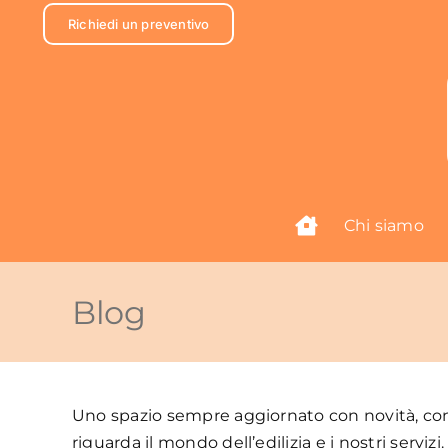
Salta
Richiedi un preventivo
al
contenuto
Chi siamo
Blog
Uno spazio sempre aggiornato con novità, consi
riguarda il mondo dell’edilizia e i nostri servizi.