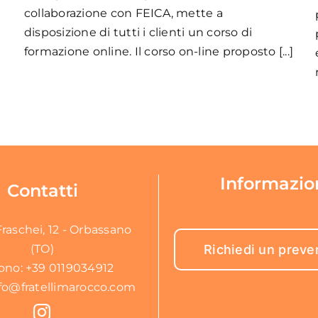
collaborazione con FEICA, mette a
disposizione di tutti i clienti un corso di
formazione online. Il corso on-line proposto [...]
Informazio
Contatti
Fraschei, 12 - Orbassano
(TO)
Richiedi un preve
fono:
+39 0119034912
fo@fratellimarocco.com